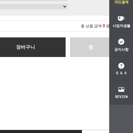
개인결제
0
총 상품 금액
원
사업자샘플
장바구니
찜
공지사항
Q & A
REVIEW