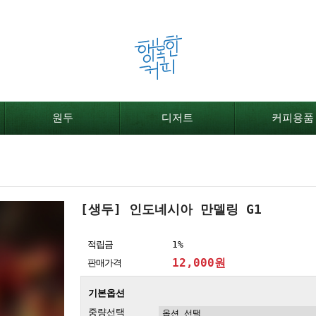
원두
디저트
커피용품
[생두] 인도네시아 만델링 G1
적립금
1%
12,000원
판매가격
기본옵션
중량선택